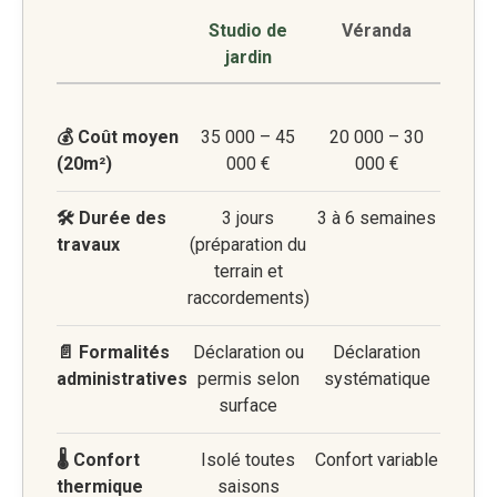
Studio de
Véranda
jardin
💰 Coût moyen
35 000 – 45
20 000 – 30
(20m²)
000 €
000 €
🛠️ Durée des
3 jours
3 à 6 semaines
travaux
(préparation du
terrain et
raccordements)
📄 Formalités
Déclaration ou
Déclaration
administratives
permis selon
systématique
surface
🌡️ Confort
Isolé toutes
Confort variable
thermique
saisons