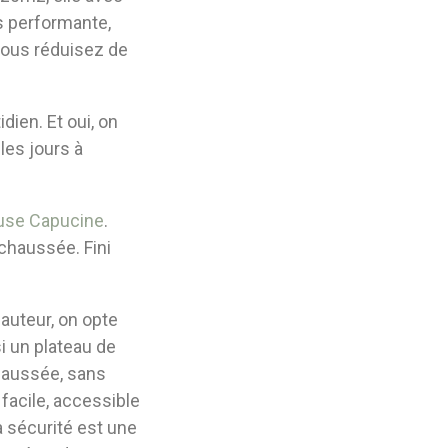
s performante,
vous réduisez de
dien. Et oui, on
les jours à
use Capucine
.
chaussée. Fini
auteur, on opte
i un plateau de
haussée, sans
 facile, accessible
a sécurité est une