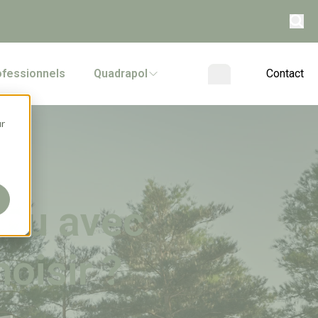
ofessionnels
Quadrapol
Contact
ur
 ou avec
oisir ?