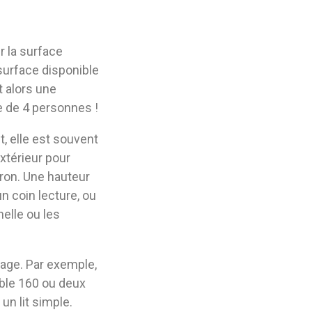
 la surface
 surface disponible
t alors une
e de 4 personnes !
t, elle est souvent
extérieur pour
iron. Une hauteur
un coin lecture, ou
helle ou les
étage. Par exemple,
uble 160 ou deux
un lit simple.