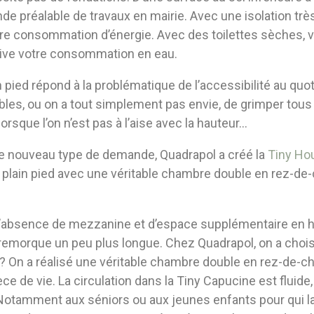
e préalable de travaux en mairie. Avec une isolation trè
re consommation d’énergie. Avec des toilettes sèches, 
tive votre consommation en eau.
n pied répond à la problématique de l’accessibilité au quoti
bles, ou on a tout simplement pas envie, de grimper tous 
 lorsque l’on n’est pas à l’aise avec la hauteur…
e nouveau type de demande, Quadrapol a créé la
Tiny Ho
 plain pied avec une véritable chambre double en rez-de-
’absence de mezzanine et d’espace supplémentaire en h
e remorque un peu plus longue. Chez Quadrapol, on a chois
? On a réalisé une véritable chambre double en rez-de-c
èce de vie. La circulation dans la Tiny Capucine est fluide,
. Notamment aux séniors ou aux jeunes enfants pour qui l