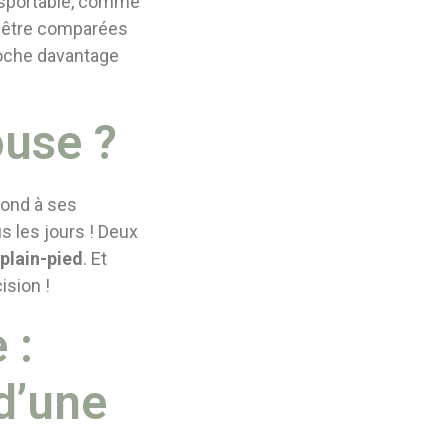
ansportable, comme
nt être comparées
proche davantage
ouse ?
pond à ses
us les jours ! Deux
 plain-pied
. Et
ision !
 :
 d’une