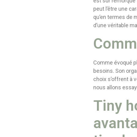
est sur remorque 
peut l’être une c
qu’en termes de mo
d’une véritable m
Commen
Comme évoqué plus
besoins. Son organ
choix s’offrent à
nous allons essaye
Tiny h
avanta