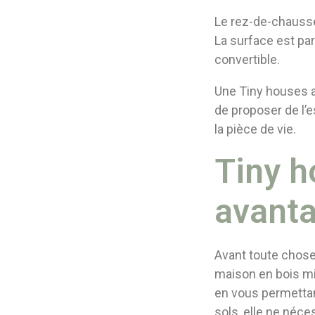
Le rez-de-chaussée
La surface est par
convertible.
Une Tiny houses a
de proposer de l’
la pièce de vie.
Tiny ho
avanta
Avant toute chose
maison en bois min
en vous permetta
sols, elle ne néce