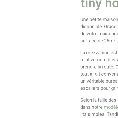
tiny h
Une petite maison
disponible. Grace 
de votre maisonne
surface de 26m² e
La mezzanine est p
relativement basse
prendre la route. 
tout à fait conven
un véritable burea
escaliers pour gri
Selon la taille de
dans notre
modèle 
lits simples. Tand