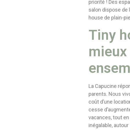
priorité ! Des es
salon dispose de 
house de plain-pi
Tiny h
mieux v
ensem
La Capucine répon
parents. Nous viv
coût d’une locati
cesse d’augmenter
vacances, tout en r
inégalable, autour