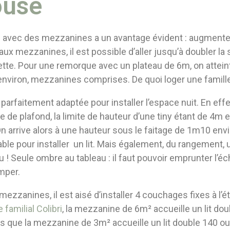
ouse
 avec des mezzanines a un avantage évident : augmenter
aux mezzanines, il est possible d’aller jusqu’à doubler la
tte. Pour une remorque avec un plateau de 6m, on attein
nviron, mezzanines comprises. De quoi loger une famill
arfaitement adaptée pour installer l’espace nuit. En effe
 de plafond, la limite de hauteur d’une tiny étant de 4m 
On arrive alors à une hauteur sous le faitage de 1m10 env
able pour installer un lit. Mais également, du rangement, 
u ! Seule ombre au tableau : il faut pouvoir emprunter l’éc
mper.
s mezzanines, il est aisé d’installer 4 couchages fixes à l’
familial Colibri
, la mezzanine de 6m² accueille un lit do
is que la mezzanine de 3m² accueille un lit double 140 ou 