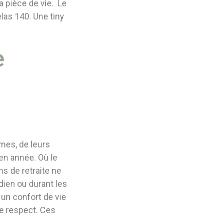
a pièce de vie. Le
las 140. Une tiny
e
mes, de leurs
en année. Où le
s de retraite ne
dien ou durant les
r un confort de vie
le respect. Ces