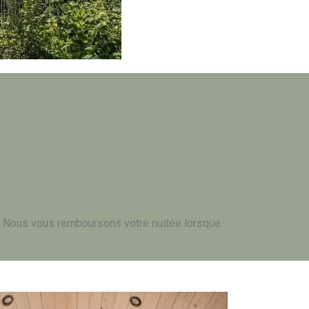
 vous passez
 ? Nous vous remboursons votre nuitée lorsque