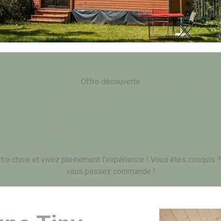
Offre découverte
ous offre la nuit, si
commande
tre choix et vivez pleinement l'expérience ! Vous êtes conquis
vous passez commande !