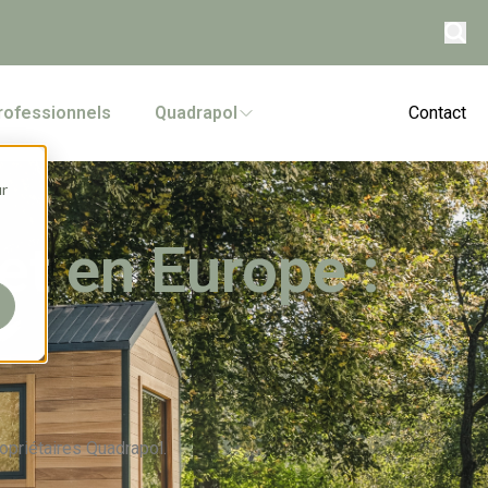
rofessionnels
Quadrapol
Contact
ur
et en Europe :
!
opriétaires Quadrapol.