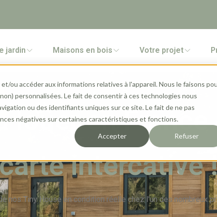
e jardin
Maisons en bois
Votre projet
P
et/ou accéder aux informations relatives à l'appareil. Nous le faisons po
 (non) personnalisées. Le fait de consentir à ces technologies nous
gation ou des identifiants uniques sur ce site. Le fait de ne pas
 louer en France 
ces négatives sur certaines caractéristiques et fonctions.
Accepter
Refuser
carte intercative 
de nos Tiny House en condition réelle chez l'un des nombreux pr