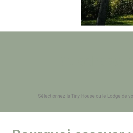
Quadrapol v
Sélectionnez la Tiny House ou le Lodge de vo