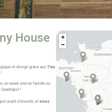
iny House
+
−
ogique et design grâce aux
Tiny
n
!
e, un week-end en famille ou
y Quadrapol !
l avant d'investir, et
vivez