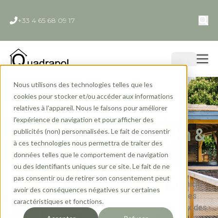
+33 4 65 68 09 17
Contact
Nous utilisons des technologies telles que les
cookies pour stocker et/ou accéder aux informations
relatives à l'appareil. Nous le faisons pour améliorer
Infos & Conseils Tiny
l'expérience de navigation et pour afficher des
house, Studios de jardin &
publicités (non) personnalisées. Le fait de consentir
à ces technologies nous permettra de traiter des
Lodges en bois
données telles que le comportement de navigation
ou des identifiants uniques sur ce site. Le fait de ne
pas consentir ou de retirer son consentement peut
Découvrez tous nos conseils pour votre projet de micro-
avoir des conséquences négatives sur certaines
habitat ou Tiny House. Mais aussi des portraits des
caractéristiques et fonctions.
artisans passionnés et des témoignages d'amoureux des