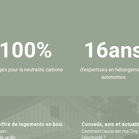
quoi choisir Quadra
100
%
16
an
és pour la neutralité carbone
d'expertises en hébergem
autonomes
offre de logements en bois
Conseils, avis et actuali
uses
Comment raccorder ma Tiny H
de jardin
l’électricité ?