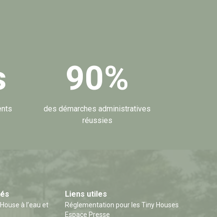
pol ?
s
90
%
ents
des démarches administratives
réussies
tés
Liens utiles
ouse à l’eau et
Réglementation pour les Tiny Houses
Espace Presse