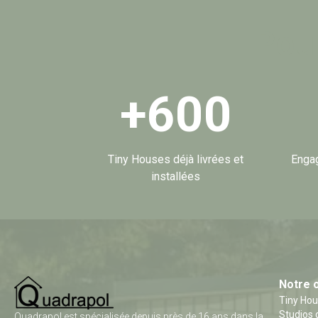
Pour
+
600
Tiny Houses déjà livrées et
Engag
installées
Notre 
Tiny Ho
Studios 
Quadrapol est spécialisée depuis près de 16 ans dans la