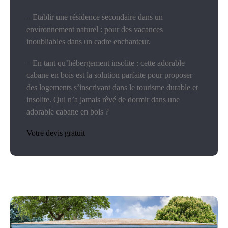
– Etablir une résidence secondaire dans un
environnement naturel : pour des vacances
inoubliables dans un cadre enchanteur.
– En tant qu’hébergement insolite : cette adorable
cabane en bois est la solution parfaite pour proposer
des logements s’inscrivant dans le tourisme durable et
insolite. Qui n’a jamais rêvé de dormir dans une
adorable cabane en bois ?
Votre devis gratuit