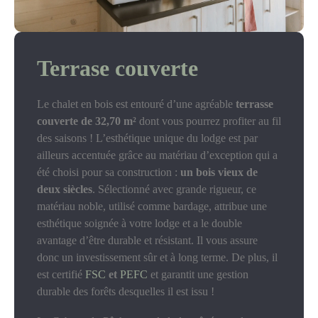
Terrase couverte
Le chalet en bois est entouré d’une agréable
terrasse
couverte de 32,70 m²
dont vous pourrez profiter au fil
des saisons ! L’esthétique unique du lodge est par
ailleurs accentuée grâce au matériau d’exception qui a
été choisi pour sa construction :
un bois vieux de
deux siècles
. Sélectionné avec grande rigueur, ce
matériau noble, utilisé comme bardage, attribue une
esthétique soignée à votre lodge et a le double
avantage d’être durable et résistant. Il vous assure
donc un investissement sûr et à long terme. De plus, il
est certifié
FSC
et
PEFC
et garantit une gestion
durable des forêts desquelles il est issu !