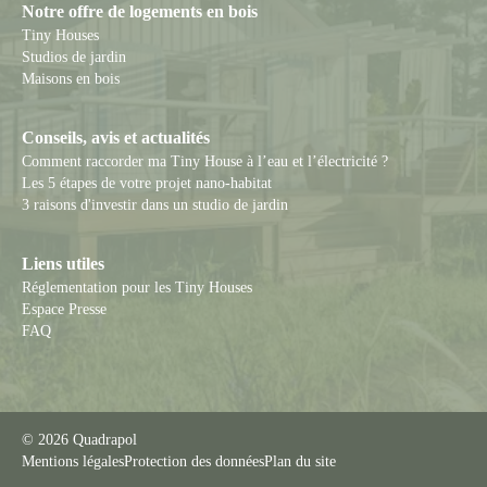
Notre offre de logements en bois
Tiny Houses
Studios de jardin
Maisons en bois
Conseils, avis et actualités
Comment raccorder ma Tiny House à l’eau et l’électricité ?
Les 5 étapes de votre projet nano-habitat
3 raisons d'investir dans un studio de jardin
Liens utiles
Réglementation pour les Tiny Houses
Espace Presse
FAQ
© 2026 Quadrapol
Mentions légales
Protection des données
Plan du site