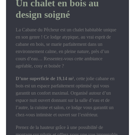
Un chalet en bois au
design soigné
La Cabane du Pêcheur est un chalet habitable unique
en son genre ! Ce lodge atypique, au vrai esprit de
cabane en bois, se marie parfaitement dans un
environnement calme, en pleine nature, près d’un
cours d’eau… Ressentez-vous cette ambiance
agréable, cosy et boisée ?
D’une superficie de 19,14 m²
, cette jolie cabane en
bois est un espace parfaitement optimisé qui vous
garantit un confort maximal. Organisé autour d’un
espace nuit ouvert donnant sur la salle d’eau et de
l’autre, la cuisine et salon, ce lodge vous garantit un
chez-vous intimiste et ouvert sur l’extérieur.
Prenez de la hauteur grâce à une possibilité de
montage sur pilotis et offrez-vous une vue imprenable