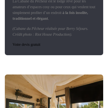
La Cabane du Pêcheur est le lodge rêvé pour les
amateurs d’espaces cosy ou pour ceux qui veulent tout
simplement profiter d’un endroit
à la fois insolite,
traditionnel et élégant
.
(Cabane du Pêcheur réalisée pour Berry Séjours.
Crédit photo : Riot House Production).
Votre devis gratuit