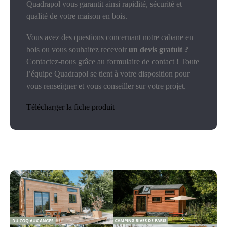
Quadrapol vous garantit ainsi rapidité, sécurité et
qualité de votre maison en bois.
Vous avez des questions concernant notre cabane en
bois ou vous souhaitez recevoir
un devis gratuit ?
Contactez-nous grâce au formulaire de contact ! Toute
l’équipe Quadrapol se tient à votre disposition pour
vous renseigner et vous conseiller sur votre projet.
Télécharger la fiche produit