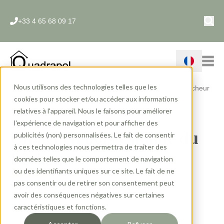
+33 4 65 68 09 17
Contact
Nous utilisons des technologies telles que les
Accueil
»
Gammes
»
Chalet En Bois
»
Cabane Du Pecheur
cookies pour stocker et/ou accéder aux informations
relatives à l'appareil. Nous le faisons pour améliorer
l'expérience de navigation et pour afficher des
20m²
2 couchages
Chalet en bois Cabane du
publicités (non) personnalisées. Le fait de consentir
à ces technologies nous permettra de traiter des
Pêcheur
données telles que le comportement de navigation
ou des identifiants uniques sur ce site. Le fait de ne
pas consentir ou de retirer son consentement peut
96 000€ TTC livraison incluse
avoir des conséquences négatives sur certaines
Chalet de charme pour 2 personnes
caractéristiques et fonctions.
Obtenir un devis