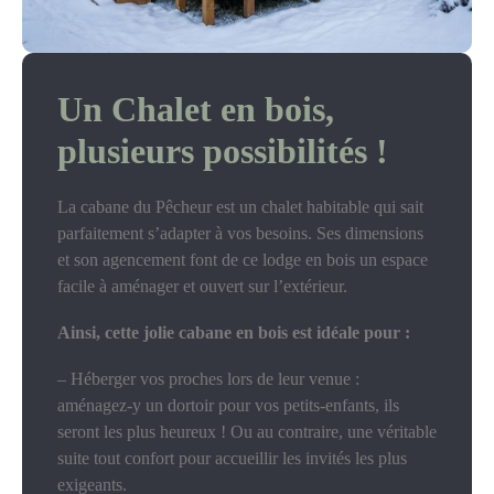
Un Chalet en bois,
plusieurs possibilités !
La cabane du Pêcheur est un chalet habitable qui sait
parfaitement s’adapter à vos besoins. Ses dimensions
et son agencement font de ce lodge en bois un espace
facile à aménager et ouvert sur l’extérieur.
Ainsi, cette jolie cabane en bois est idéale pour :
– Héberger vos proches lors de leur venue :
aménagez-y un dortoir pour vos petits-enfants, ils
seront les plus heureux ! Ou au contraire, une véritable
suite tout confort pour accueillir les invités les plus
exigeants.