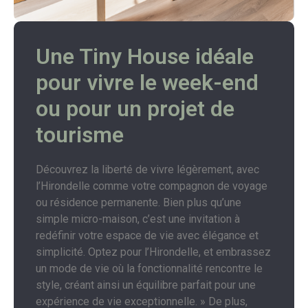
Une Tiny House idéale
pour vivre le week-end
ou pour un projet de
tourisme
Découvrez la liberté de vivre légèrement, avec
l’Hirondelle comme votre compagnon de voyage
ou résidence permanente. Bien plus qu’une
simple micro-maison, c’est une invitation à
redéfinir votre espace de vie avec élégance et
simplicité. Optez pour l’Hirondelle, et embrassez
un mode de vie où la fonctionnalité rencontre le
style, créant ainsi un équilibre parfait pour une
expérience de vie exceptionnelle. » De plus,