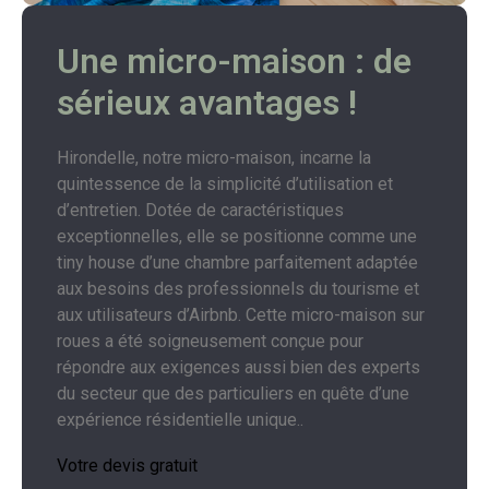
Une micro-maison : de
sérieux avantages !
Hirondelle, notre micro-maison, incarne la
quintessence de la simplicité d’utilisation et
d’entretien. Dotée de caractéristiques
exceptionnelles, elle se positionne comme une
tiny house d’une chambre parfaitement adaptée
aux besoins des professionnels du tourisme et
aux utilisateurs d’Airbnb. Cette micro-maison sur
roues a été soigneusement conçue pour
répondre aux exigences aussi bien des experts
du secteur que des particuliers en quête d’une
expérience résidentielle unique..
Votre devis gratuit