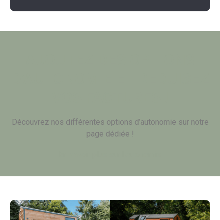
AJOUTEZ DES OPTIONS
D’AUTONOMIE ET REDUISEZ
VOS FACTURES !
Découvrez nos différentes options d’autonomie sur notre
page dédiée !
En savoir plus sur l'autonomie