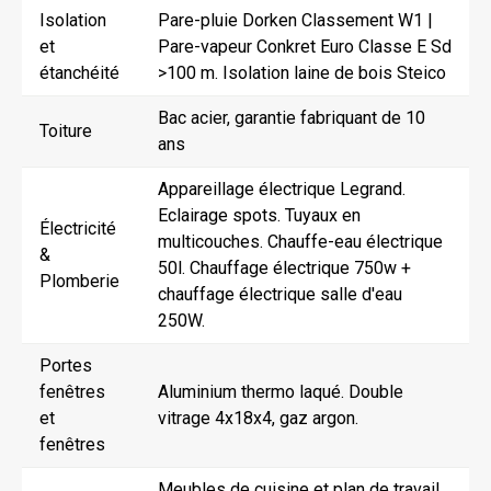
Isolation
Pare-pluie Dorken Classement W1 |
et
Pare-vapeur Conkret Euro Classe E Sd
étanchéité
>100 m. Isolation laine de bois Steico
Bac acier, garantie fabriquant de 10
Toiture
ans
Appareillage électrique Legrand.
Eclairage spots. Tuyaux en
Électricité
multicouches. Chauffe-eau électrique
&
50l. Chauffage électrique 750w +
Plomberie
chauffage électrique salle d'eau
250W.
Portes
fenêtres
Aluminium thermo laqué. Double
et
vitrage 4x18x4, gaz argon.
fenêtres
Meubles de cuisine et plan de travail,