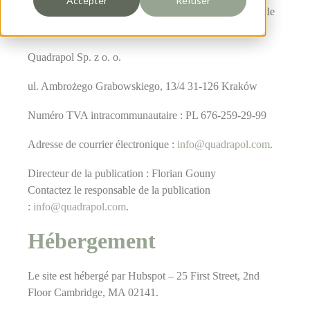
Accepter
Refuser
Le site www.quadrapol.com est la propriété exclusive de
Quadrapol Sp. z o. o., qui l’édite.
Quadrapol Sp. z o. o.
ul. Ambrożego Grabowskiego, 13/4 31-126 Kraków
Numéro TVA intracommunautaire : PL 676-259-29-99
Adresse de courrier électronique :
info@quadrapol.com
.
Directeur de la publication : Florian Gouny
Contactez le responsable de la publication
:
info@quadrapol.com
.
Hébergement
Le site est hébergé par Hubspot – 25 First Street, 2nd
Floor Cambridge, MA 02141.