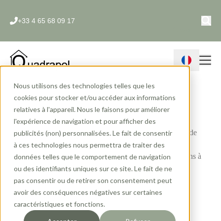
+33 4 65 68 09 17
Contact
Nous utilisons des technologies telles que les
cookies pour stocker et/ou accéder aux informations
Mentions légales
relatives à l'appareil. Nous le faisons pour améliorer
l'expérience de navigation et pour afficher des
Conformément aux dispositions des articles 6-III et 19 de
publicités (non) personnalisées. Le fait de consentir
la Loi n° 2004-575 du 21 juin 2004 pour la Confiance
à ces technologies nous permettra de traiter des
dans l’économie numérique, dite L.C.E.N., nous portons à
données telles que le comportement de navigation
la connaissance des utilisateurs et visiteurs du site
ou des identifiants uniques sur ce site. Le fait de ne
www.quadrapol.com les informations suivantes :
pas consentir ou de retirer son consentement peut
avoir des conséquences négatives sur certaines
Éditeur
caractéristiques et fonctions.