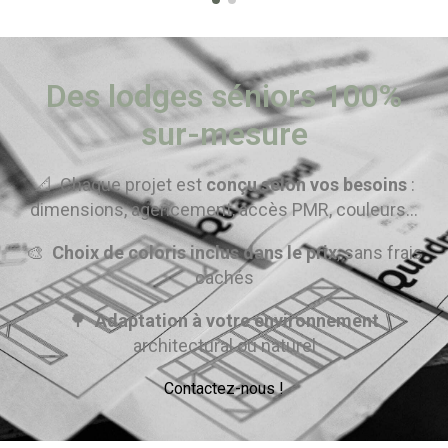
Des lodges séniors 100%
sur-mesure
📐 Chaque projet est
conçu selon vos besoins
:
dimensions, agencement, accès PMR, couleurs...
🎨
Choix de coloris inclus dans le prix
, sans frais
cachés
🌳
Adaptation à votre environnement
architectural ou naturel
Contactez-nous !