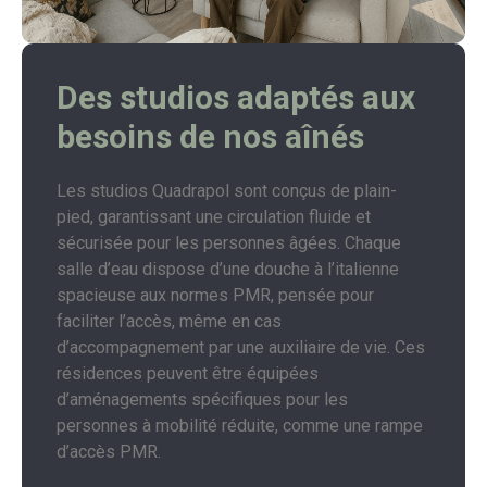
Des studios
adaptés aux
besoins de nos aînés
Les studios Quadrapol sont conçus de plain-
pied, garantissant une circulation fluide et
sécurisée pour les personnes âgées. Chaque
salle d’eau dispose d’une douche à l’italienne
spacieuse aux normes PMR, pensée pour
faciliter l’accès, même en cas
d’accompagnement par une auxiliaire de vie. Ces
résidences peuvent être équipées
d’aménagements spécifiques pour les
personnes à mobilité réduite, comme une rampe
d’accès PMR.